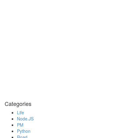
Categories
Life
Node.JS
PM
Python
Road