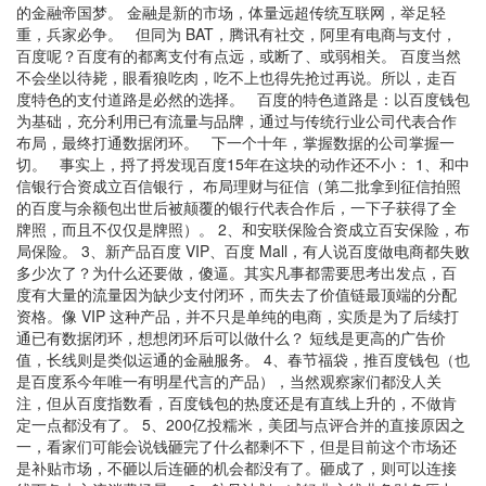
的金融帝国梦。 金融是新的市场，体量远超传统互联网，举足轻
重，兵家必争。 但同为 BAT，腾讯有社交，阿里有电商与支付，
百度呢？百度有的都离支付有点远，或断了、或弱相关。 百度当然
不会坐以待毙，眼看狼吃肉，吃不上也得先抢过再说。所以，走百
度特色的支付道路是必然的选择。 百度的特色道路是：以百度钱包
为基础，充分利用已有流量与品牌，通过与传统行业公司代表合作
布局，最终打通数据闭环。 下一个十年，掌握数据的公司掌握一
切。 事实上，捋了捋发现百度15年在这块的动作还不小： 1、和中
信银行合资成立百信银行， 布局理财与征信（第二批拿到征信拍照
的百度与余额包出世后被颠覆的银行代表合作后，一下子获得了全
牌照，而且不仅仅是牌照）。 2、和安联保险合资成立百安保险，布
局保险。 3、新产品百度 VIP、百度 Mall，有人说百度做电商都失败
多少次了？为什么还要做，傻逼。其实凡事都需要思考出发点，百
度有大量的流量因为缺少支付闭环，而失去了价值链最顶端的分配
资格。像 VIP 这种产品，并不只是单纯的电商，实质是为了后续打
通已有数据闭环，想想闭环后可以做什么？ 短线是更高的广告价
值，长线则是类似运通的金融服务。 4、春节福袋，推百度钱包（也
是百度系今年唯一有明星代言的产品），当然观察家们都没人关
注，但从百度指数看，百度钱包的热度还是有直线上升的，不做肯
定一点都没有了。 5、200亿投糯米，美团与点评合并的直接原因之
一，看家们可能会说钱砸完了什么都剩不下，但是目前这个市场还
是补贴市场，不砸以后连砸的机会都没有了。砸成了，则可以连接