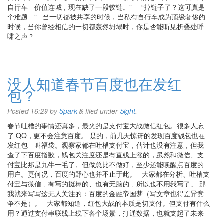
自行车，价值连城，现在缺了一段铰链。” “掉链子了？这可真是
个难题！” 当一切都被共享的时候，当私有自行车成为顶级奢侈的
时候，当你曾经相信的一切都轰然坍塌时，你是否能听见折叠处呼
啸之声？
没人知道春节百度也在发红
包？
Posted
16:29
by
Spark
&
filed under
Sight
.
春节吐槽的事情还真多，最火的是支付宝大战微信红包。很多人忘
了 QQ，更不会注意百度。 是的，前几天惊讶的发现百度钱包也在
发红包，叫福袋。观察家都在吐槽支付宝，估计也没有注意，但我
查了下百度指数，钱包关注度还是有直线上涨的，虽然和微信、支
付宝比那是九牛一毛了。但做总比不做好，至少还能唤醒点百度的
用户。更何况，百度的野心也并不止于此。 大家都在分析、吐槽支
付宝与微信，有写的挺棒的、也有无脑的，所以也不用我写了。 那
我就来写写这无人关注的：百度的金融帝国梦（写文章也得差异竞
争不是）。 大家都知道，红包大战的本质是切支付。但支付有什么
用？通过支付串联线上线下各个场景，打通数据，也就支起了未来