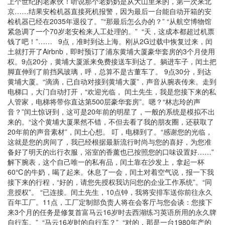
上个世纪的老家伙！听说那个老奶奶是从大山里来的，第一次来北
京……结果安检机器直接死机报警，因为最后一台能自动开箱的安
检机器已经在2035年退役了。”“那最后怎么办的？” “从航空博物馆
紧急调了一个70岁老安检来人工处理的。” “天，这成本都超过机票
钱了吧！”…… 9点，准时到达上海。刚从2G过载中恢复过来，闰
土就打开了Airbnb，即时预订了浦东黄埔大厦豪华套房的3个月使用
权。9点20分，黄埔大厦派来免费接送车到达了。躺进车子，闰土把
脚直伸到了前挡风玻璃，呼，总算不是古董车了。 9点30分，到达
黄埔大厦。“滴滴，已自动对接到黄埔大厦”，声音从腕表传来。走到
电梯口，大门自动打开，“欢迎光临， 闰土先生，我是您接下来的私
人管家，电梯将带你直达第500层豪华套房”。嗯？“林志玲的声
音？”闰土惊讶到，这可是20年前的明星了，一般的系统是模拟不出
来的。“这个黄埔大厦果然不错，不但去看了我的朋友圈，还获取了
20年前的声音素材”，闰土心想。 叮，电梯到了。“感谢您的光临，
这就是您的房间了，我已经根据最新流行时尚与您的喜好，为您准
备好了明天的出行衣服，浴室的香薰也已按照您的口味设置好……”
解下腕表，这个自己唯一的私有品，闰土靠在沙发上，拿起一杯
60℃的牛奶，喝了起来。休息了一会，闰土对着空气说，报一下我
接下来的行程，“好的，请您先授权我访问您的企业工作系统”。“同
意授权”。 “已连接。闰土先生，10点钟，我将安排车送你前往永久
百年工厂。11点，工厂定制部负责人将在会客厅与您会谈：您接下
来3个月的任务是修复首富马云16岁时去西湖练习英语所用的永久牌
自行车。” “马云16岁时的自行车？” “对的，那是一台1980年产的