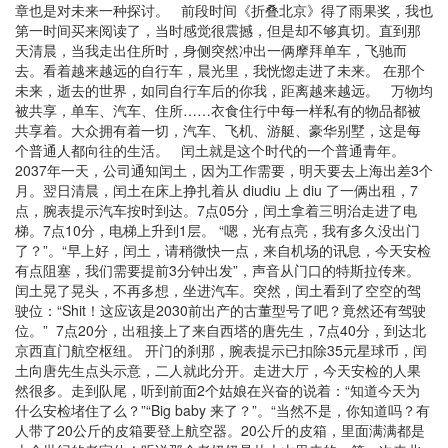
章也是对未来一种探讨。 前段时间《折叠北京》得了雨果奖，我也
第一时间买来阅读了，当时感觉很震撼，但是却不够真切。直到那
天清晨，当我走出住所时，身侧突然冲出一俩摩拜单车，飞驰而
去。看着越来越远的自行车，晨光里，我恍惚走进了未来。 在那个
未来，逝去的世界，如同自行车后的你我，距离越来越远。 万物均
被共享，单车、汽车、住所……衣食住行中每一样私有的物品都被
共享着。大众拥有着一切，汽车、飞机、游艇、豪华别墅，这是每
个普通人都向往的生活。 闰土就是这个时代的一个普通青年。
2037年一天，公司通知闰土，因为工作需要，明天要去上海出差3个
月。翌日清晨，闰土在床上挣扎着从 diudiu 上 diu 了一俩出租，7
点，腕表提示汽车按时到达。7点05分，闰土拿着三明治走进了电
梯。7点10分，电梯上升到1层。 “嗯，光有点亮，我有多久没出门
了？”。“早上好，闰土，请稍微快一点，来自机场的讯息，今天安检
有点阻塞，我们需要提前3分钟出发”，声音从门口的特斯拉传来。
闰土晃了晃头，不再多想，坐进汽车。突然，闰土看到了空空的驾
驶位：“Shit！这应该是2030前出产的古董型号了吧？竟然还有驾驶
位。” 7点20分，出租接上了来自西塔的唐先生，7点40分，到达北
京西直门航空枢纽。 开门的刹那，腕表提示已扣除35元星球币，闰
土向唐先生点头示意，二人就此分开。走进大厅，今天安检的人果
然很多。走到队尾，听到前面2个姑娘在兴奋的说着：“知道今天为
什么安检堵住了么？”“Big baby 来了？”。“当然不是，你知道吗？有
人带了20公斤的皮箱要登上航空器。20公斤的皮箱，里面满满都是