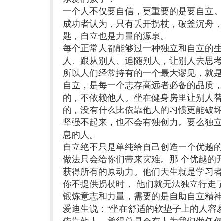
一个人不仅要自信，更重要的是要自立
成功者认为，只有丢开拐杖，破釜沉舟
匙，自立也是力量的源泉。
每个正常人都能够过一种独立和自立的
人、跟从别人、追随别人，让别人去思
所以人们经常持有的一个最大谬见，就
自立，是每一个志存高远者必备的品质
的，不依赖他人。坐在健身房里让别人替
的，没有什么比依靠他人的习惯更能破
坚强不起来，也不会有独创力。要么独立
息的人。
自立绝不只是单纯给自己创造一个优越
做法只会给你们带来灾难。那 个优越的
获得所有的原动力。他们天生就是学习
你不提供拐杖时， 他们就无法独立行走
锻炼意志和力量，需要的是自助自立精
爱迪生说：“坐在舒适的软垫子上的人容
依靠他人，觉得总是会有人为我们做任