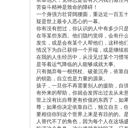
苦奋斗精神是致命的障碍！
一个身强力壮背阔腰圆，重达近一百五
疑是世上最令人恶心的一幕。
你有没有想过，你认识的人中有多少只
在等某些东西。他们隐约觉得，会有什么
发生，或是会有某个人帮他们，这样他
情况下为自己获得一个开端，或是继续
在我的人生经历中，从没见过某个习惯
是等着运气降临的人能够成就大事。
只有抛弃每一根拐杖、破釜沉舟，依靠
的钥匙，自立也是力量的源泉。
孩子，一旦你不再需要别人的援助，自
有外来的帮助，你就会发挥出过去从未
世上没有比自尊更有价值的东西了，如
尊；如果你决定依靠自己，独立自主，
要相信你到这个世界上来是有目的的。
人替代不了的角色，因为每个人在这场盛